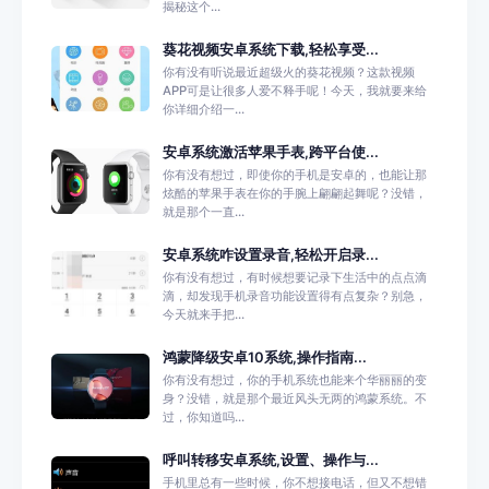
揭秘这个...
葵花视频安卓系统下载,轻松享受...
你有没有听说最近超级火的葵花视频？这款视频
APP可是让很多人爱不释手呢！今天，我就要来给
你详细介绍一...
安卓系统激活苹果手表,跨平台使...
你有没有想过，即使你的手机是安卓的，也能让那
炫酷的苹果手表在你的手腕上翩翩起舞呢？没错，
就是那个一直...
安卓系统咋设置录音,轻松开启录...
你有没有想过，有时候想要记录下生活中的点点滴
滴，却发现手机录音功能设置得有点复杂？别急，
今天就来手把...
鸿蒙降级安卓10系统,操作指南...
你有没有想过，你的手机系统也能来个华丽丽的变
身？没错，就是那个最近风头无两的鸿蒙系统。不
过，你知道吗...
呼叫转移安卓系统,设置、操作与...
手机里总有一些时候，你不想接电话，但又不想错