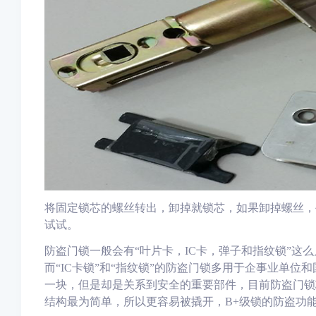
将固定锁芯的螺丝
转
出，卸掉就锁芯，如果卸掉螺丝
，
试试。
防盗门锁一般会有“叶片
卡
，IC卡，弹子和指纹锁”这么
而“IC卡锁”和“指纹锁”的防盗门锁多用于企事业单
一块，但是却是关系到安全的重要部件，目前防盗门锁
结构最为简单，所以更容易被撬开，B+级锁的防盗功