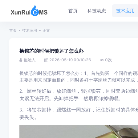
首页
科技动态
技术应用
首页
技术应用
正文
换锁芯的时候把锁坏了怎么办
创始人
2026-05-19 09:10:26
0
次
换锁芯的时候把锁坏了怎么办：1、首先购买一个同样的
主要是用来固定面板的，同时备好十字螺丝刀就可以完成
2
、
螺丝
转
好后，放好螺丝，
转
掉锁芯
，
同时
套两边螺
太紧无法开启。先卸掉
把
手，然后再卸掉锁帽。
3
、
将锁芯卸掉，跟螺丝一同放好，记住拆卸时的
具体
要丢失。