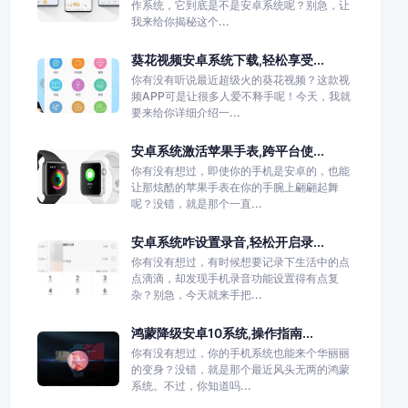
作系统，它到底是不是安卓系统呢？别急，让
我来给你揭秘这个...
葵花视频安卓系统下载,轻松享受...
你有没有听说最近超级火的葵花视频？这款视
频APP可是让很多人爱不释手呢！今天，我就
要来给你详细介绍一...
安卓系统激活苹果手表,跨平台使...
你有没有想过，即使你的手机是安卓的，也能
让那炫酷的苹果手表在你的手腕上翩翩起舞
呢？没错，就是那个一直...
安卓系统咋设置录音,轻松开启录...
你有没有想过，有时候想要记录下生活中的点
点滴滴，却发现手机录音功能设置得有点复
杂？别急，今天就来手把...
鸿蒙降级安卓10系统,操作指南...
你有没有想过，你的手机系统也能来个华丽丽
的变身？没错，就是那个最近风头无两的鸿蒙
系统。不过，你知道吗...