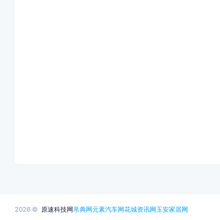
2026 ©
原速科技网
帛典网
元素汽车网
花城资讯网
玉安家居网