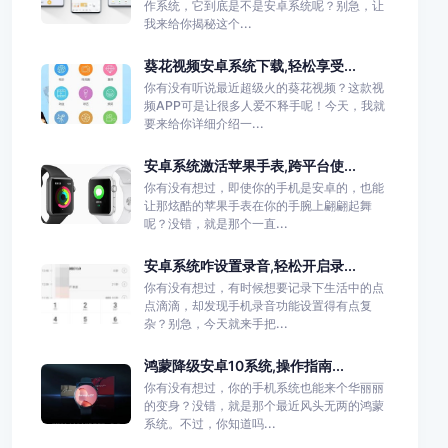
作系统，它到底是不是安卓系统呢？别急，让
我来给你揭秘这个...
葵花视频安卓系统下载,轻松享受...
你有没有听说最近超级火的葵花视频？这款视
频APP可是让很多人爱不释手呢！今天，我就
要来给你详细介绍一...
安卓系统激活苹果手表,跨平台使...
你有没有想过，即使你的手机是安卓的，也能
让那炫酷的苹果手表在你的手腕上翩翩起舞
呢？没错，就是那个一直...
安卓系统咋设置录音,轻松开启录...
你有没有想过，有时候想要记录下生活中的点
点滴滴，却发现手机录音功能设置得有点复
杂？别急，今天就来手把...
鸿蒙降级安卓10系统,操作指南...
你有没有想过，你的手机系统也能来个华丽丽
的变身？没错，就是那个最近风头无两的鸿蒙
系统。不过，你知道吗...