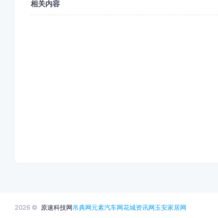
相关内容
2026 ©
原速科技网
帛典网
元素汽车网
花城资讯网
玉安家居网