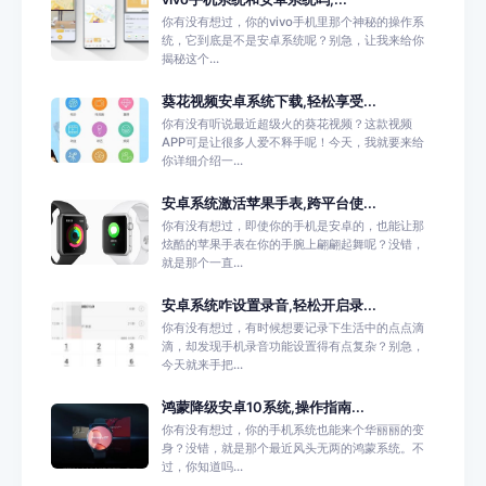
你有没有想过，你的vivo手机里那个神秘的操作系
统，它到底是不是安卓系统呢？别急，让我来给你
揭秘这个...
葵花视频安卓系统下载,轻松享受...
你有没有听说最近超级火的葵花视频？这款视频
APP可是让很多人爱不释手呢！今天，我就要来给
你详细介绍一...
安卓系统激活苹果手表,跨平台使...
你有没有想过，即使你的手机是安卓的，也能让那
炫酷的苹果手表在你的手腕上翩翩起舞呢？没错，
就是那个一直...
安卓系统咋设置录音,轻松开启录...
你有没有想过，有时候想要记录下生活中的点点滴
滴，却发现手机录音功能设置得有点复杂？别急，
今天就来手把...
鸿蒙降级安卓10系统,操作指南...
你有没有想过，你的手机系统也能来个华丽丽的变
身？没错，就是那个最近风头无两的鸿蒙系统。不
过，你知道吗...