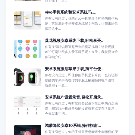
然卡住了，屏...
vivo手机系统和安卓系统吗,...
你有没有想过，你的vivo手机里那个神秘的操作系
统，它到底是不是安卓系统呢？别急，让我来给你
揭秘这个...
葵花视频安卓系统下载,轻松享受...
你有没有听说最近超级火的葵花视频？这款视频
APP可是让很多人爱不释手呢！今天，我就要来给
你详细介绍一...
安卓系统激活苹果手表,跨平台使...
你有没有想过，即使你的手机是安卓的，也能让那
炫酷的苹果手表在你的手腕上翩翩起舞呢？没错，
就是那个一直...
安卓系统咋设置录音,轻松开启录...
你有没有想过，有时候想要记录下生活中的点点滴
滴，却发现手机录音功能设置得有点复杂？别急，
今天就来手把...
鸿蒙降级安卓10系统,操作指南...
你有没有想过，你的手机系统也能来个华丽丽的变