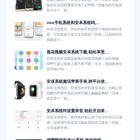
板的安卓系统重置充满了好奇呢？想象你的平板突
然卡住了，屏...
vivo手机系统和安卓系统吗,...
你有没有想过，你的vivo手机里那个神秘的操作系
统，它到底是不是安卓系统呢？别急，让我来给你
揭秘这个...
葵花视频安卓系统下载,轻松享受...
你有没有听说最近超级火的葵花视频？这款视频
APP可是让很多人爱不释手呢！今天，我就要来给
你详细介绍一...
安卓系统激活苹果手表,跨平台使...
你有没有想过，即使你的手机是安卓的，也能让那
炫酷的苹果手表在你的手腕上翩翩起舞呢？没错，
就是那个一直...
安卓系统咋设置录音,轻松开启录...
你有没有想过，有时候想要记录下生活中的点点滴
滴，却发现手机录音功能设置得有点复杂？别急，
今天就来手把...