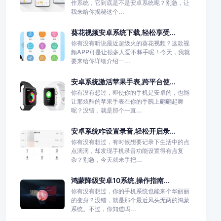
作系统，它到底是不是安卓系统呢？别急，让
我来给你揭秘这个...
葵花视频安卓系统下载,轻松享受...
你有没有听说最近超级火的葵花视频？这款视
频APP可是让很多人爱不释手呢！今天，我就
要来给你详细介绍一...
安卓系统激活苹果手表,跨平台使...
你有没有想过，即使你的手机是安卓的，也能
让那炫酷的苹果手表在你的手腕上翩翩起舞
呢？没错，就是那个一直...
安卓系统咋设置录音,轻松开启录...
你有没有想过，有时候想要记录下生活中的点
点滴滴，却发现手机录音功能设置得有点复
杂？别急，今天就来手把...
鸿蒙降级安卓10系统,操作指南...
你有没有想过，你的手机系统也能来个华丽丽
的变身？没错，就是那个最近风头无两的鸿蒙
系统。不过，你知道吗...