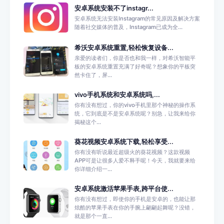
安卓系统安装不了instagr...
安卓系统无法安装Instagram的常见原因及解决方案
随着社交媒体的普及，Instagram已成为全...
希沃安卓系统重置,轻松恢复设备...
亲爱的读者们，你是否也和我一样，对希沃智能平
板的安卓系统重置充满了好奇呢？想象你的平板突
然卡住了，屏...
vivo手机系统和安卓系统吗,...
你有没有想过，你的vivo手机里那个神秘的操作系
统，它到底是不是安卓系统呢？别急，让我来给你
揭秘这个...
葵花视频安卓系统下载,轻松享受...
你有没有听说最近超级火的葵花视频？这款视频
APP可是让很多人爱不释手呢！今天，我就要来给
你详细介绍一...
安卓系统激活苹果手表,跨平台使...
你有没有想过，即使你的手机是安卓的，也能让那
炫酷的苹果手表在你的手腕上翩翩起舞呢？没错，
就是那个一直...