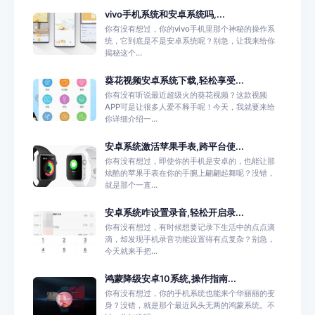
vivo手机系统和安卓系统吗,...
你有没有想过，你的vivo手机里那个神秘的操作系
统，它到底是不是安卓系统呢？别急，让我来给你
揭秘这个...
葵花视频安卓系统下载,轻松享受...
你有没有听说最近超级火的葵花视频？这款视频
APP可是让很多人爱不释手呢！今天，我就要来给
你详细介绍一...
安卓系统激活苹果手表,跨平台使...
你有没有想过，即使你的手机是安卓的，也能让那
炫酷的苹果手表在你的手腕上翩翩起舞呢？没错，
就是那个一直...
安卓系统咋设置录音,轻松开启录...
你有没有想过，有时候想要记录下生活中的点点滴
滴，却发现手机录音功能设置得有点复杂？别急，
今天就来手把...
鸿蒙降级安卓10系统,操作指南...
你有没有想过，你的手机系统也能来个华丽丽的变
身？没错，就是那个最近风头无两的鸿蒙系统。不