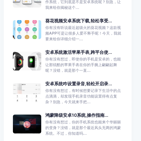
作系统，它到底是不是安卓系统呢？别急，让
我来给你揭秘这个...
葵花视频安卓系统下载,轻松享受...
你有没有听说最近超级火的葵花视频？这款视
频APP可是让很多人爱不释手呢！今天，我就
要来给你详细介绍一...
安卓系统激活苹果手表,跨平台使...
你有没有想过，即使你的手机是安卓的，也能
让那炫酷的苹果手表在你的手腕上翩翩起舞
呢？没错，就是那个一直...
安卓系统咋设置录音,轻松开启录...
你有没有想过，有时候想要记录下生活中的点
点滴滴，却发现手机录音功能设置得有点复
杂？别急，今天就来手把...
鸿蒙降级安卓10系统,操作指南...
你有没有想过，你的手机系统也能来个华丽丽
的变身？没错，就是那个最近风头无两的鸿蒙
系统。不过，你知道吗...