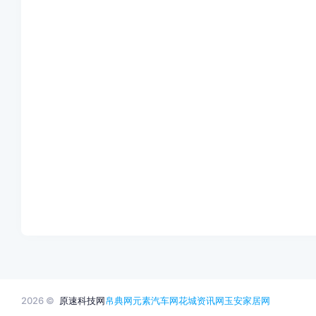
2026 ©
原速科技网
帛典网
元素汽车网
花城资讯网
玉安家居网