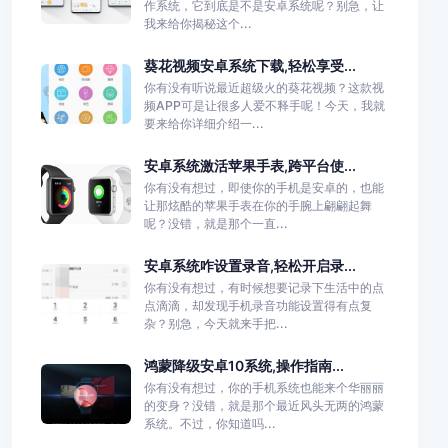
作系统，它到底是不是安卓系统呢？别急，让
我来给你揭秘这个...
葵花视频安卓系统下载,轻松享受...
你有没有听说最近超级火的葵花视频？这款视
频APP可是让很多人爱不释手呢！今天，我就
要来给你详细介绍一...
安卓系统激活苹果手表,跨平台使...
你有没有想过，即使你的手机是安卓的，也能
让那炫酷的苹果手表在你的手腕上翩翩起舞
呢？没错，就是那个一直...
安卓系统咋设置录音,轻松开启录...
你有没有想过，有时候想要记录下生活中的点
点滴滴，却发现手机录音功能设置得有点复
杂？别急，今天就来手把...
鸿蒙降级安卓10系统,操作指南...
你有没有想过，你的手机系统也能来个华丽丽
的变身？没错，就是那个最近风头无两的鸿蒙
系统。不过，你知道吗...