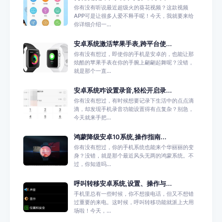
你有没有听说最近超级火的葵花视频？这款视频
APP可是让很多人爱不释手呢！今天，我就要来给
你详细介绍一...
安卓系统激活苹果手表,跨平台使...
你有没有想过，即使你的手机是安卓的，也能让那
炫酷的苹果手表在你的手腕上翩翩起舞呢？没错，
就是那个一直...
安卓系统咋设置录音,轻松开启录...
你有没有想过，有时候想要记录下生活中的点点滴
滴，却发现手机录音功能设置得有点复杂？别急，
今天就来手把...
鸿蒙降级安卓10系统,操作指南...
你有没有想过，你的手机系统也能来个华丽丽的变
身？没错，就是那个最近风头无两的鸿蒙系统。不
过，你知道吗...
呼叫转移安卓系统,设置、操作与...
手机里总有一些时候，你不想接电话，但又不想错
过重要的来电。这时候，呼叫转移功能就派上大用
场啦！今天，...