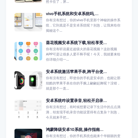
然卡住了，屏...
vivo手机系统和安卓系统吗,...
你有没有想过，你的vivo手机里那个神秘的操作系
统，它到底是不是安卓系统呢？别急，让我来给你
揭秘这个...
葵花视频安卓系统下载,轻松享受...
你有没有听说最近超级火的葵花视频？这款视频
APP可是让很多人爱不释手呢！今天，我就要来给
你详细介绍一...
安卓系统激活苹果手表,跨平台使...
你有没有想过，即使你的手机是安卓的，也能让那
炫酷的苹果手表在你的手腕上翩翩起舞呢？没错，
就是那个一直...
安卓系统咋设置录音,轻松开启录...
你有没有想过，有时候想要记录下生活中的点点滴
滴，却发现手机录音功能设置得有点复杂？别急，
今天就来手把...
鸿蒙降级安卓10系统,操作指南...
你有没有想过，你的手机系统也能来个华丽丽的变