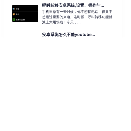
呼叫转移安卓系统,设置、操作与...
手机里总有一些时候，你不想接电话，但又不
想错过重要的来电。这时候，呼叫转移功能就
派上大用场啦！今天，...
安卓系统怎么不能youtube...
你的安卓系统为何无法访问YouTube？在数字
化时代，YouTube已成为全球数十亿用户的热
门视频网...
windows操作系统文件后缀...
Windows操作系统文件后缀显示状态详解在
Windows操作系统中，文件后缀名是标识文
件类型的重要...
科技动态
技术应用