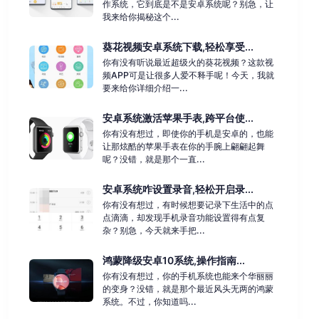
作系统，它到底是不是安卓系统呢？别急，让
我来给你揭秘这个...
葵花视频安卓系统下载,轻松享受...
你有没有听说最近超级火的葵花视频？这款视
频APP可是让很多人爱不释手呢！今天，我就
要来给你详细介绍一...
安卓系统激活苹果手表,跨平台使...
你有没有想过，即使你的手机是安卓的，也能
让那炫酷的苹果手表在你的手腕上翩翩起舞
呢？没错，就是那个一直...
安卓系统咋设置录音,轻松开启录...
你有没有想过，有时候想要记录下生活中的点
点滴滴，却发现手机录音功能设置得有点复
杂？别急，今天就来手把...
鸿蒙降级安卓10系统,操作指南...
你有没有想过，你的手机系统也能来个华丽丽
的变身？没错，就是那个最近风头无两的鸿蒙
系统。不过，你知道吗...