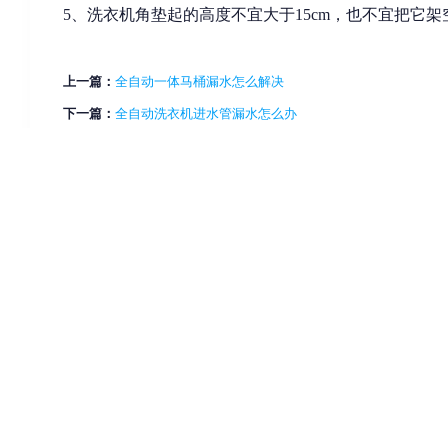
5、洗衣机角垫起的高度不宜大于15cm，也不宜把它
上一篇：
全自动一体马桶漏水怎么解决
下一篇：
全自动洗衣机进水管漏水怎么办
相关内容
2026 ©
原速科技网
帛典网
元素汽车网
花城资讯网
玉安家居网