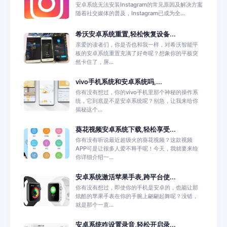
安卓系统无法安装Instagram的常见原因及解决方案
随着社交媒体的普及，Instagram已成为全...
希沃安卓系统重置,轻松恢复设备...
亲爱的读者们，你是否也和我一样，对希沃智能平
板的安卓系统重置充满了好奇呢？想象你的平板突
然卡住了，屏...
vivo手机系统和安卓系统吗,...
你有没有想过，你的vivo手机里那个神秘的操作系
统，它到底是不是安卓系统呢？别急，让我来给你
揭秘这个...
葵花视频安卓系统下载,轻松享受...
你有没有听说最近超级火的葵花视频？这款视频
APP可是让很多人爱不释手呢！今天，我就要来给
你详细介绍一...
安卓系统激活苹果手表,跨平台使...
你有没有想过，即使你的手机是安卓的，也能让那
炫酷的苹果手表在你的手腕上翩翩起舞呢？没错，
就是那个一直...
安卓系统咋设置录音,轻松开启录...