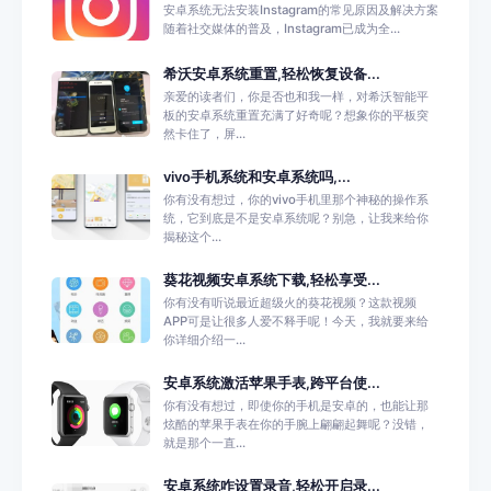
安卓系统无法安装Instagram的常见原因及解决方案
随着社交媒体的普及，Instagram已成为全...
希沃安卓系统重置,轻松恢复设备...
亲爱的读者们，你是否也和我一样，对希沃智能平
板的安卓系统重置充满了好奇呢？想象你的平板突
然卡住了，屏...
vivo手机系统和安卓系统吗,...
你有没有想过，你的vivo手机里那个神秘的操作系
统，它到底是不是安卓系统呢？别急，让我来给你
揭秘这个...
葵花视频安卓系统下载,轻松享受...
你有没有听说最近超级火的葵花视频？这款视频
APP可是让很多人爱不释手呢！今天，我就要来给
你详细介绍一...
安卓系统激活苹果手表,跨平台使...
你有没有想过，即使你的手机是安卓的，也能让那
炫酷的苹果手表在你的手腕上翩翩起舞呢？没错，
就是那个一直...
安卓系统咋设置录音,轻松开启录...