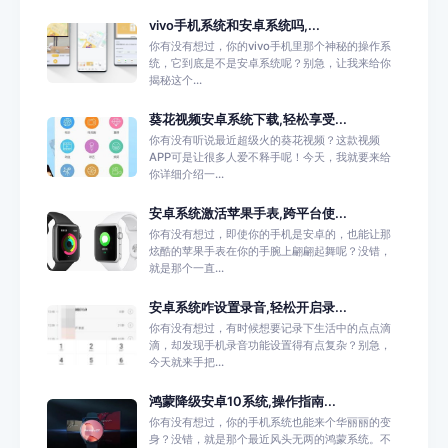
vivo手机系统和安卓系统吗,...
你有没有想过，你的vivo手机里那个神秘的操作系
统，它到底是不是安卓系统呢？别急，让我来给你
揭秘这个...
葵花视频安卓系统下载,轻松享受...
你有没有听说最近超级火的葵花视频？这款视频
APP可是让很多人爱不释手呢！今天，我就要来给
你详细介绍一...
安卓系统激活苹果手表,跨平台使...
你有没有想过，即使你的手机是安卓的，也能让那
炫酷的苹果手表在你的手腕上翩翩起舞呢？没错，
就是那个一直...
安卓系统咋设置录音,轻松开启录...
你有没有想过，有时候想要记录下生活中的点点滴
滴，却发现手机录音功能设置得有点复杂？别急，
今天就来手把...
鸿蒙降级安卓10系统,操作指南...
你有没有想过，你的手机系统也能来个华丽丽的变
身？没错，就是那个最近风头无两的鸿蒙系统。不