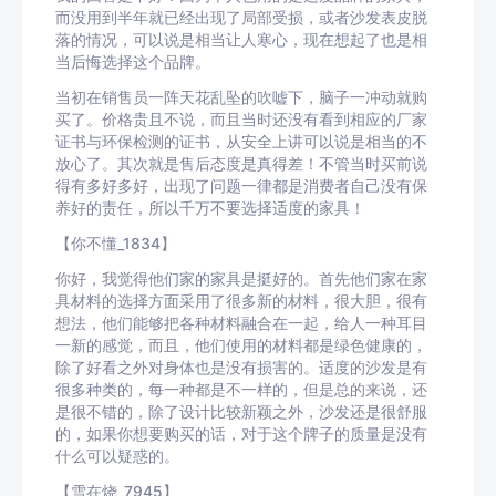
而没用到半年就已经出现了局部受损，或者沙发表皮脱
落的情况，可以说是相当让人寒心，现在想起了也是相
当后悔选择这个品牌。
当初在销售员一阵天花乱坠的吹嘘下，脑子一冲动就购
买了。价格贵且不说，而且当时还没有看到相应的厂家
证书与环保检测的证书，从安全上讲可以说是相当的不
放心了。其次就是售后态度是真得差！不管当时买前说
得有多好多好，出现了问题一律都是消费者自己没有保
养好的责任，所以千万不要选择适度的家具！
【你不懂_1834】
你好，我觉得他们家的家具是挺好的。首先他们家在家
具材料的选择方面采用了很多新的材料，很大胆，很有
想法，他们能够把各种材料融合在一起，给人一种耳目
一新的感觉，而且，他们使用的材料都是绿色健康的，
除了好看之外对身体也是没有损害的。适度的沙发是有
很多种类的，每一种都是不一样的，但是总的来说，还
是很不错的，除了设计比较新颖之外，沙发还是很舒服
的，如果你想要购买的话，对于这个牌子的质量是没有
什么可以疑惑的。
【雪在烧_7945】