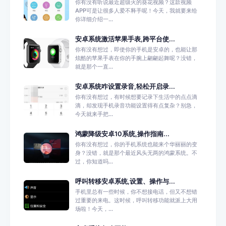
你有没有听说最近超级火的葵花视频？这款视频
APP可是让很多人爱不释手呢！今天，我就要来给
你详细介绍一...
安卓系统激活苹果手表,跨平台使...
你有没有想过，即使你的手机是安卓的，也能让那
炫酷的苹果手表在你的手腕上翩翩起舞呢？没错，
就是那个一直...
安卓系统咋设置录音,轻松开启录...
你有没有想过，有时候想要记录下生活中的点点滴
滴，却发现手机录音功能设置得有点复杂？别急，
今天就来手把...
鸿蒙降级安卓10系统,操作指南...
你有没有想过，你的手机系统也能来个华丽丽的变
身？没错，就是那个最近风头无两的鸿蒙系统。不
过，你知道吗...
呼叫转移安卓系统,设置、操作与...
手机里总有一些时候，你不想接电话，但又不想错
过重要的来电。这时候，呼叫转移功能就派上大用
场啦！今天，...