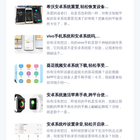
希沃安卓系统重置,轻松恢复设备...
亲爱的读者们，你是否也和我一样，对希沃智能平
板的安卓系统重置充满了好奇呢？想象你的平板突
然卡住了，屏...
vivo手机系统和安卓系统吗,...
你有没有想过，你的vivo手机里那个神秘的操作系
统，它到底是不是安卓系统呢？别急，让我来给你
揭秘这个...
葵花视频安卓系统下载,轻松享受...
你有没有听说最近超级火的葵花视频？这款视频
APP可是让很多人爱不释手呢！今天，我就要来给
你详细介绍一...
安卓系统激活苹果手表,跨平台使...
你有没有想过，即使你的手机是安卓的，也能让那
炫酷的苹果手表在你的手腕上翩翩起舞呢？没错，
就是那个一直...
安卓系统咋设置录音,轻松开启录...
你有没有想过，有时候想要记录下生活中的点点滴
滴，却发现手机录音功能设置得有点复杂？别急，