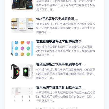
亲爱的读者们，你是否也和我一样，对希沃智能平
板的安卓系统重置充满了好奇呢？想象你的平板突
然卡住了，屏...
vivo手机系统和安卓系统吗,...
你有没有想过，你的vivo手机里那个神秘的操作系
统，它到底是不是安卓系统呢？别急，让我来给你
揭秘这个...
葵花视频安卓系统下载,轻松享受...
你有没有听说最近超级火的葵花视频？这款视频
APP可是让很多人爱不释手呢！今天，我就要来给
你详细介绍一...
安卓系统激活苹果手表,跨平台使...
你有没有想过，即使你的手机是安卓的，也能让那
炫酷的苹果手表在你的手腕上翩翩起舞呢？没错，
就是那个一直...
安卓系统咋设置录音,轻松开启录...
你有没有想过，有时候想要记录下生活中的点点滴
滴，却发现手机录音功能设置得有点复杂？别急，
今天就来手把...