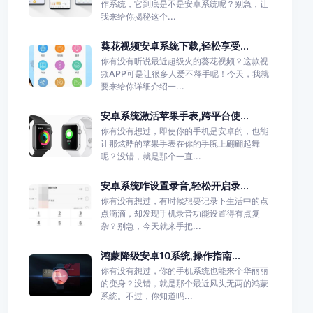
作系统，它到底是不是安卓系统呢？别急，让
我来给你揭秘这个...
葵花视频安卓系统下载,轻松享受...
你有没有听说最近超级火的葵花视频？这款视
频APP可是让很多人爱不释手呢！今天，我就
要来给你详细介绍一...
安卓系统激活苹果手表,跨平台使...
你有没有想过，即使你的手机是安卓的，也能
让那炫酷的苹果手表在你的手腕上翩翩起舞
呢？没错，就是那个一直...
安卓系统咋设置录音,轻松开启录...
你有没有想过，有时候想要记录下生活中的点
点滴滴，却发现手机录音功能设置得有点复
杂？别急，今天就来手把...
鸿蒙降级安卓10系统,操作指南...
你有没有想过，你的手机系统也能来个华丽丽
的变身？没错，就是那个最近风头无两的鸿蒙
系统。不过，你知道吗...