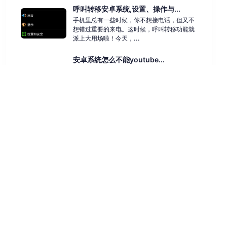
呼叫转移安卓系统,设置、操作与...
手机里总有一些时候，你不想接电话，但又不
想错过重要的来电。这时候，呼叫转移功能就
派上大用场啦！今天，...
安卓系统怎么不能youtube...
你的安卓系统为何无法访问YouTube？在数字
化时代，YouTube已成为全球数十亿用户的热
门视频网...
windows操作系统文件后缀...
Windows操作系统文件后缀显示状态详解在
Windows操作系统中，文件后缀名是标识文
件类型的重要...
科技动态
技术应用