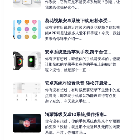
作系统，它到底是不是安卓系统呢？别急，让
我来给你揭秘这个...
葵花视频安卓系统下载,轻松享受...
你有没有听说最近超级火的葵花视频？这款视
频APP可是让很多人爱不释手呢！今天，我就
要来给你详细介绍一...
安卓系统激活苹果手表,跨平台使...
你有没有想过，即使你的手机是安卓的，也能
让那炫酷的苹果手表在你的手腕上翩翩起舞
呢？没错，就是那个一直...
安卓系统咋设置录音,轻松开启录...
你有没有想过，有时候想要记录下生活中的点
点滴滴，却发现手机录音功能设置得有点复
杂？别急，今天就来手把...
鸿蒙降级安卓10系统,操作指南...
你有没有想过，你的手机系统也能来个华丽丽
的变身？没错，就是那个最近风头无两的鸿蒙
系统。不过，你知道吗...