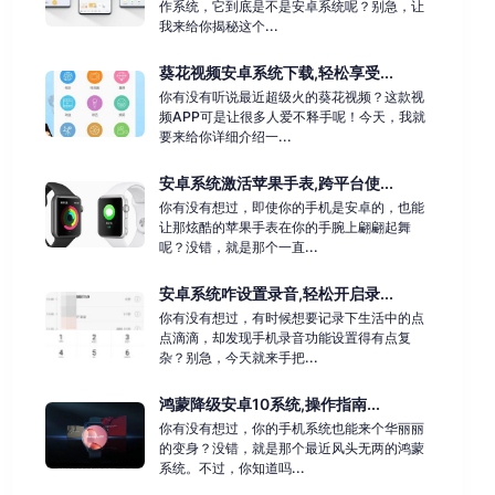
作系统，它到底是不是安卓系统呢？别急，让
我来给你揭秘这个...
葵花视频安卓系统下载,轻松享受...
你有没有听说最近超级火的葵花视频？这款视
频APP可是让很多人爱不释手呢！今天，我就
要来给你详细介绍一...
安卓系统激活苹果手表,跨平台使...
你有没有想过，即使你的手机是安卓的，也能
让那炫酷的苹果手表在你的手腕上翩翩起舞
呢？没错，就是那个一直...
安卓系统咋设置录音,轻松开启录...
你有没有想过，有时候想要记录下生活中的点
点滴滴，却发现手机录音功能设置得有点复
杂？别急，今天就来手把...
鸿蒙降级安卓10系统,操作指南...
你有没有想过，你的手机系统也能来个华丽丽
的变身？没错，就是那个最近风头无两的鸿蒙
系统。不过，你知道吗...