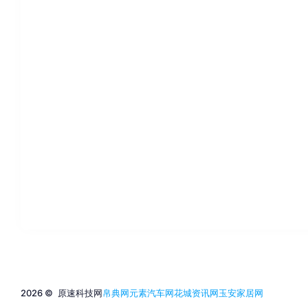
2026 ©
原速科技网
帛典网
元素汽车网
花城资讯网
玉安家居网