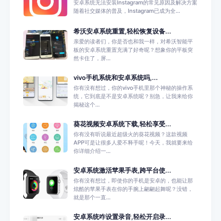
安卓系统无法安装Instagram的常见原因及解决方案
随着社交媒体的普及，Instagram已成为全...
希沃安卓系统重置,轻松恢复设备...
亲爱的读者们，你是否也和我一样，对希沃智能平
板的安卓系统重置充满了好奇呢？想象你的平板突
然卡住了，屏...
vivo手机系统和安卓系统吗,...
你有没有想过，你的vivo手机里那个神秘的操作系
统，它到底是不是安卓系统呢？别急，让我来给你
揭秘这个...
葵花视频安卓系统下载,轻松享受...
你有没有听说最近超级火的葵花视频？这款视频
APP可是让很多人爱不释手呢！今天，我就要来给
你详细介绍一...
安卓系统激活苹果手表,跨平台使...
你有没有想过，即使你的手机是安卓的，也能让那
炫酷的苹果手表在你的手腕上翩翩起舞呢？没错，
就是那个一直...
安卓系统咋设置录音,轻松开启录...