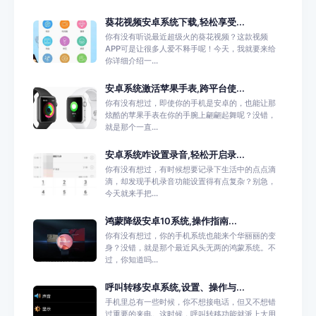
葵花视频安卓系统下载,轻松享受...
你有没有听说最近超级火的葵花视频？这款视频
APP可是让很多人爱不释手呢！今天，我就要来给
你详细介绍一...
安卓系统激活苹果手表,跨平台使...
你有没有想过，即使你的手机是安卓的，也能让那
炫酷的苹果手表在你的手腕上翩翩起舞呢？没错，
就是那个一直...
安卓系统咋设置录音,轻松开启录...
你有没有想过，有时候想要记录下生活中的点点滴
滴，却发现手机录音功能设置得有点复杂？别急，
今天就来手把...
鸿蒙降级安卓10系统,操作指南...
你有没有想过，你的手机系统也能来个华丽丽的变
身？没错，就是那个最近风头无两的鸿蒙系统。不
过，你知道吗...
呼叫转移安卓系统,设置、操作与...
手机里总有一些时候，你不想接电话，但又不想错
过重要的来电。这时候，呼叫转移功能就派上大用