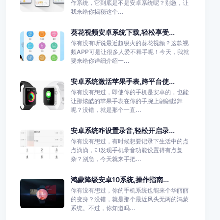
作系统，它到底是不是安卓系统呢？别急，让
我来给你揭秘这个...
葵花视频安卓系统下载,轻松享受...
你有没有听说最近超级火的葵花视频？这款视
频APP可是让很多人爱不释手呢！今天，我就
要来给你详细介绍一...
安卓系统激活苹果手表,跨平台使...
你有没有想过，即使你的手机是安卓的，也能
让那炫酷的苹果手表在你的手腕上翩翩起舞
呢？没错，就是那个一直...
安卓系统咋设置录音,轻松开启录...
你有没有想过，有时候想要记录下生活中的点
点滴滴，却发现手机录音功能设置得有点复
杂？别急，今天就来手把...
鸿蒙降级安卓10系统,操作指南...
你有没有想过，你的手机系统也能来个华丽丽
的变身？没错，就是那个最近风头无两的鸿蒙
系统。不过，你知道吗...