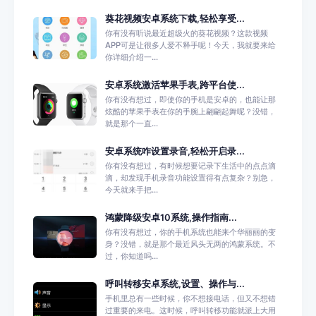
葵花视频安卓系统下载,轻松享受...
你有没有听说最近超级火的葵花视频？这款视频
APP可是让很多人爱不释手呢！今天，我就要来给
你详细介绍一...
安卓系统激活苹果手表,跨平台使...
你有没有想过，即使你的手机是安卓的，也能让那
炫酷的苹果手表在你的手腕上翩翩起舞呢？没错，
就是那个一直...
安卓系统咋设置录音,轻松开启录...
你有没有想过，有时候想要记录下生活中的点点滴
滴，却发现手机录音功能设置得有点复杂？别急，
今天就来手把...
鸿蒙降级安卓10系统,操作指南...
你有没有想过，你的手机系统也能来个华丽丽的变
身？没错，就是那个最近风头无两的鸿蒙系统。不
过，你知道吗...
呼叫转移安卓系统,设置、操作与...
手机里总有一些时候，你不想接电话，但又不想错
过重要的来电。这时候，呼叫转移功能就派上大用