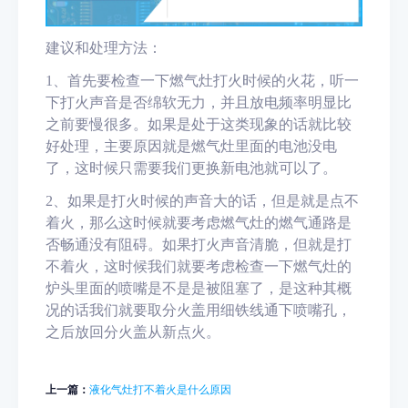
建议和处理方法：
1、首先
要
检查
一下燃气灶打火时候的火花，听
一
下
打火声音是否绵软无力，并且放电频率明显比
之前要慢
很多
。如果是处于这类
现象
的话就比较
好处理，主要原因就是燃气灶里面的电池没电
了，这时候只需要我们更换
新
电池就可以了。
2、如果是打火时候的声音
大的话
，但是就是点不
着火，那么这时候就要考虑燃气灶的燃气通路是
否畅通
没有阻碍
。如果打火声音清脆，但就是打
不着火，这时候我们就要考虑检查一下燃气灶的
炉头里面的喷嘴是
不是
是被阻塞了，是这种其概
况的话我们就要取分火盖用细铁线通下喷嘴孔，
之后放回分火盖从新点火。
上一篇：
液化气灶打不着火是什么原因