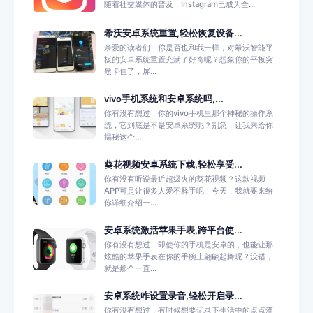
随着社交媒体的普及，Instagram已成为全...
希沃安卓系统重置,轻松恢复设备...
亲爱的读者们，你是否也和我一样，对希沃智能平
板的安卓系统重置充满了好奇呢？想象你的平板突
然卡住了，屏...
vivo手机系统和安卓系统吗,...
你有没有想过，你的vivo手机里那个神秘的操作系
统，它到底是不是安卓系统呢？别急，让我来给你
揭秘这个...
葵花视频安卓系统下载,轻松享受...
你有没有听说最近超级火的葵花视频？这款视频
APP可是让很多人爱不释手呢！今天，我就要来给
你详细介绍一...
安卓系统激活苹果手表,跨平台使...
你有没有想过，即使你的手机是安卓的，也能让那
炫酷的苹果手表在你的手腕上翩翩起舞呢？没错，
就是那个一直...
安卓系统咋设置录音,轻松开启录...
你有没有想过，有时候想要记录下生活中的点点滴