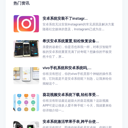
热门资讯
安卓系统安装不了instagr...
安卓系统无法安装Instagram的常见原因及解决方案
随着社交媒体的普及，Instagram已成为全...
希沃安卓系统重置,轻松恢复设备...
亲爱的读者们，你是否也和我一样，对希沃智能平
板的安卓系统重置充满了好奇呢？想象你的平板突
然卡住了，屏...
vivo手机系统和安卓系统吗,...
你有没有想过，你的vivo手机里那个神秘的操作系
统，它到底是不是安卓系统呢？别急，让我来给你
揭秘这个...
葵花视频安卓系统下载,轻松享受...
你有没有听说最近超级火的葵花视频？这款视频
APP可是让很多人爱不释手呢！今天，我就要来给
你详细介绍一...
安卓系统激活苹果手表,跨平台使...
你有没有想过，即使你的手机是安卓的，也能让那