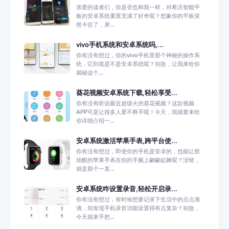
亲爱的读者们，你是否也和我一样，对希沃智能平
板的安卓系统重置充满了好奇呢？想象你的平板突
然卡住了，屏...
vivo手机系统和安卓系统吗,...
你有没有想过，你的vivo手机里那个神秘的操作系
统，它到底是不是安卓系统呢？别急，让我来给你
揭秘这个...
葵花视频安卓系统下载,轻松享受...
你有没有听说最近超级火的葵花视频？这款视频
APP可是让很多人爱不释手呢！今天，我就要来给
你详细介绍一...
安卓系统激活苹果手表,跨平台使...
你有没有想过，即使你的手机是安卓的，也能让那
炫酷的苹果手表在你的手腕上翩翩起舞呢？没错，
就是那个一直...
安卓系统咋设置录音,轻松开启录...
你有没有想过，有时候想要记录下生活中的点点滴
滴，却发现手机录音功能设置得有点复杂？别急，
今天就来手把...