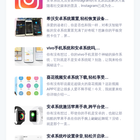
安卓系统无法安装Instagram的常见原因及解决方案
随着社交媒体的普及，Instagram已成为全...
希沃安卓系统重置,轻松恢复设备...
亲爱的读者们，你是否也和我一样，对希沃智能平
板的安卓系统重置充满了好奇呢？想象你的平板突
然卡住了，屏...
vivo手机系统和安卓系统吗,...
你有没有想过，你的vivo手机里那个神秘的操作系
统，它到底是不是安卓系统呢？别急，让我来给你
揭秘这个...
葵花视频安卓系统下载,轻松享受...
你有没有听说最近超级火的葵花视频？这款视频
APP可是让很多人爱不释手呢！今天，我就要来给
你详细介绍一...
安卓系统激活苹果手表,跨平台使...
你有没有想过，即使你的手机是安卓的，也能让那
炫酷的苹果手表在你的手腕上翩翩起舞呢？没错，
就是那个一直...
安卓系统咋设置录音,轻松开启录...