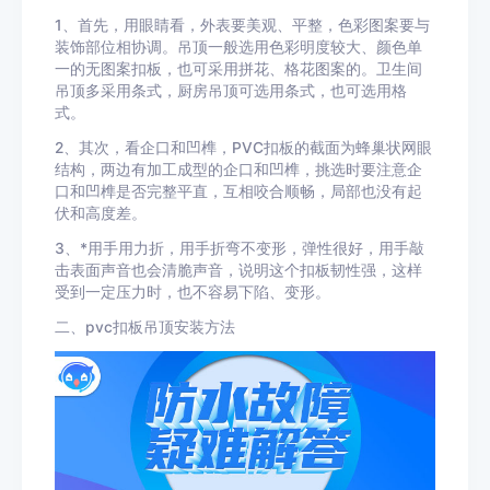
1、首先，用眼睛看，外表要美观、平整，色彩图案要与
装饰部位相协调。吊顶一般选用色彩明度较大、颜色单
一的无图案扣板，也可采用拼花、格花图案的。卫生间
吊顶多采用条式，厨房吊顶可选用条式，也可选用格
式。
2、其次，看企口和凹榫，PVC扣板的截面为蜂巢状网眼
结构，两边有加工成型的企口和凹榫，挑选时要注意企
口和凹榫是否完整平直，互相咬合顺畅，局部也没有起
伏和高度差。
3、*用手用力折，用手折弯不变形，弹性很好，用手敲
击表面声音也会清脆声音，说明这个扣板韧性强，这样
受到一定压力时，也不容易下陷、变形。
二、pvc扣板吊顶安装方法