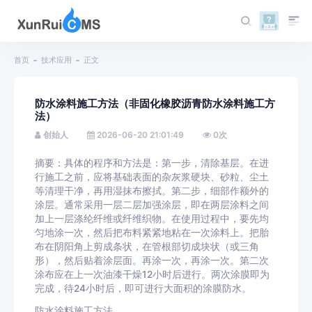
首页
技术应用
正文
防水涂料施工方法（非固化橡胶沥青防水涂料施工方
法）
创始人
2026-06-20 21:01:49
0
次
摘要：具体的程序和方法是：第一步，清除基层。在进
行施工之前，应将基础表面的杂灰浆硬块、砂粒、尘土
等清理干净，再用湿抹布擦拭。第二步，细部作额外的
涂层。通常采用一层二层加强涂层，即在两层涂料之间
加上一层涤纶纤维或纤维织物。在使用过程中，要先均
匀地涂一次，然后把布料紧紧地粘在一次涂料上。把胎
布在阴阳角上剪成条状，在管根部切成块状（或三角
形），然后贴着涂层面。再涂一次，再涂一次。第二次
涂布应在上一次油漆干燥12小时后进行。两次涂膜即为
完成，待24小时后，即可进行大面积的涂膜防水。
防水涂料施工方法