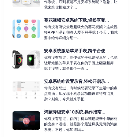
作系统，它到底是不是安卓系统呢？别急，让
我来给你揭秘这个...
葵花视频安卓系统下载,轻松享受...
你有没有听说最近超级火的葵花视频？这款视
频APP可是让很多人爱不释手呢！今天，我就
要来给你详细介绍一...
安卓系统激活苹果手表,跨平台使...
你有没有想过，即使你的手机是安卓的，也能
让那炫酷的苹果手表在你的手腕上翩翩起舞
呢？没错，就是那个一直...
安卓系统咋设置录音,轻松开启录...
你有没有想过，有时候想要记录下生活中的点
点滴滴，却发现手机录音功能设置得有点复
杂？别急，今天就来手把...
鸿蒙降级安卓10系统,操作指南...
你有没有想过，你的手机系统也能来个华丽丽
的变身？没错，就是那个最近风头无两的鸿蒙
系统。不过，你知道吗...