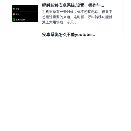
呼叫转移安卓系统,设置、操作与...
手机里总有一些时候，你不想接电话，但又不
想错过重要的来电。这时候，呼叫转移功能就
派上大用场啦！今天，...
安卓系统怎么不能youtube...
你的安卓系统为何无法访问YouTube？在数字
化时代，YouTube已成为全球数十亿用户的热
门视频网...
windows操作系统文件后缀...
Windows操作系统文件后缀显示状态详解在
Windows操作系统中，文件后缀名是标识文
件类型的重要...
科技动态
技术应用