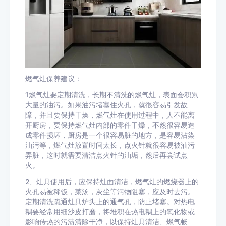
燃气灶保养建议：
1燃气灶要定期清洗，长期不清洗的燃气灶，表面会积累
大量的油污。如果油污堵塞住火孔，就很容易引发故
障，并且要保持干燥，燃气灶在使用过程中，人不能离
开厨房，要保持燃气灶内部的零件干燥，不然很容易造
成零件损坏，厨房是一个很容易脏的地方，是容易沾染
油污等，燃气灶放置时间太长，点火针就很容易被油污
弄脏，这时就需要清洁点火针的油垢，然后再尝试点
火。
2、灶具使用后，应保持灶面清洁，燃气灶的燃烧器上的
火孔易被稀饭，菜汤，灰尘等污物阻塞，应及时去污。
定期清洗疏通灶具炉头上的通气孔，防止堵塞。对热电
耦要经常用细沙皮打磨，将堆积在热电耦上的氧化物或
影响传热的污渍清除干净，以保持灶具清洁、燃气畅