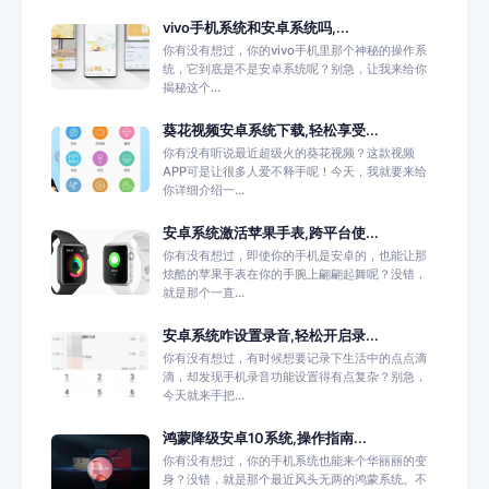
vivo手机系统和安卓系统吗,...
你有没有想过，你的vivo手机里那个神秘的操作系
统，它到底是不是安卓系统呢？别急，让我来给你
揭秘这个...
葵花视频安卓系统下载,轻松享受...
你有没有听说最近超级火的葵花视频？这款视频
APP可是让很多人爱不释手呢！今天，我就要来给
你详细介绍一...
安卓系统激活苹果手表,跨平台使...
你有没有想过，即使你的手机是安卓的，也能让那
炫酷的苹果手表在你的手腕上翩翩起舞呢？没错，
就是那个一直...
安卓系统咋设置录音,轻松开启录...
你有没有想过，有时候想要记录下生活中的点点滴
滴，却发现手机录音功能设置得有点复杂？别急，
今天就来手把...
鸿蒙降级安卓10系统,操作指南...
你有没有想过，你的手机系统也能来个华丽丽的变
身？没错，就是那个最近风头无两的鸿蒙系统。不