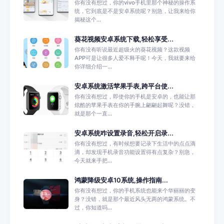
你有没有想过，你的vivo手机里那个神秘的操作系
统，它到底是不是安卓系统呢？别急，让我来给你
揭秘这个...
葵花视频安卓系统下载,轻松享受...
你有没有听说最近超级火的葵花视频？这款视频
APP可是让很多人爱不释手呢！今天，我就要来给
你详细介绍一...
安卓系统激活苹果手表,跨平台使...
你有没有想过，即使你的手机是安卓的，也能让那
炫酷的苹果手表在你的手腕上翩翩起舞呢？没错，
就是那个一直...
安卓系统咋设置录音,轻松开启录...
你有没有想过，有时候想要记录下生活中的点点滴
滴，却发现手机录音功能设置得有点复杂？别急，
今天就来手把...
鸿蒙降级安卓10系统,操作指南...
你有没有想过，你的手机系统也能来个华丽丽的变
身？没错，就是那个最近风头无两的鸿蒙系统。不
过，你知道吗...