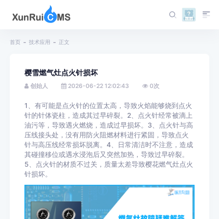
首页
技术应用
正文
樱雪燃气灶点火针损坏
创始人
2026-06-22 12:02:43
0
次
1、有可能是点火针的位置太高，导致火焰能够烧到点火
针的针体瓷柱，造成其过早碎裂。2、点火针经常被滴上
油污等，导致遇火燃烧，造成过早损坏。3、点火针与高
压线接头处，没有用防火阻燃材料进行紧固，导致点火
针与高压线经常损坏脱离。4、日常清洁时不注意，造成
其碰撞移位或遇水浸泡后又突然加热，导致过早碎裂。
5、点火针的材质不过关，质量太差导致樱花燃气灶点火
针损坏。