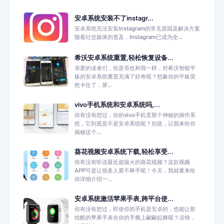
安卓系统安装不了instagr...
安卓系统无法安装Instagram的常见原因及解决方案
随着社交媒体的普及，Instagram已成为全...
希沃安卓系统重置,轻松恢复设备...
亲爱的读者们，你是否也和我一样，对希沃智能平
板的安卓系统重置充满了好奇呢？想象你的平板突
然卡住了，屏...
vivo手机系统和安卓系统吗,...
你有没有想过，你的vivo手机里那个神秘的操作系
统，它到底是不是安卓系统呢？别急，让我来给你
揭秘这个...
葵花视频安卓系统下载,轻松享受...
你有没有听说最近超级火的葵花视频？这款视频
APP可是让很多人爱不释手呢！今天，我就要来给
你详细介绍一...
安卓系统激活苹果手表,跨平台使...
你有没有想过，即使你的手机是安卓的，也能让那
炫酷的苹果手表在你的手腕上翩翩起舞呢？没错，