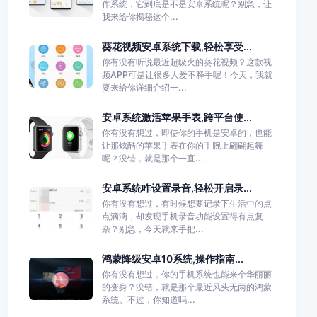
作系统，它到底是不是安卓系统呢？别急，让
我来给你揭秘这个...
葵花视频安卓系统下载,轻松享受...
你有没有听说最近超级火的葵花视频？这款视
频APP可是让很多人爱不释手呢！今天，我就
要来给你详细介绍一...
安卓系统激活苹果手表,跨平台使...
你有没有想过，即使你的手机是安卓的，也能
让那炫酷的苹果手表在你的手腕上翩翩起舞
呢？没错，就是那个一直...
安卓系统咋设置录音,轻松开启录...
你有没有想过，有时候想要记录下生活中的点
点滴滴，却发现手机录音功能设置得有点复
杂？别急，今天就来手把...
鸿蒙降级安卓10系统,操作指南...
你有没有想过，你的手机系统也能来个华丽丽
的变身？没错，就是那个最近风头无两的鸿蒙
系统。不过，你知道吗...