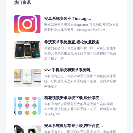
热门资讯
安卓系统安装不了instagr...
安卓系统无法安装Instagram的常见原因及解决方案
随着社交媒体的普及，Instagram已成为全...
希沃安卓系统重置,轻松恢复设备...
亲爱的读者们，你是否也和我一样，对希沃智能平
板的安卓系统重置充满了好奇呢？想象你的平板突
然卡住了，屏...
vivo手机系统和安卓系统吗,...
你有没有想过，你的vivo手机里那个神秘的操作系
统，它到底是不是安卓系统呢？别急，让我来给你
揭秘这个...
葵花视频安卓系统下载,轻松享受...
你有没有听说最近超级火的葵花视频？这款视频
APP可是让很多人爱不释手呢！今天，我就要来给
你详细介绍一...
安卓系统激活苹果手表,跨平台使...
你有没有想过，即使你的手机是安卓的，也能让那