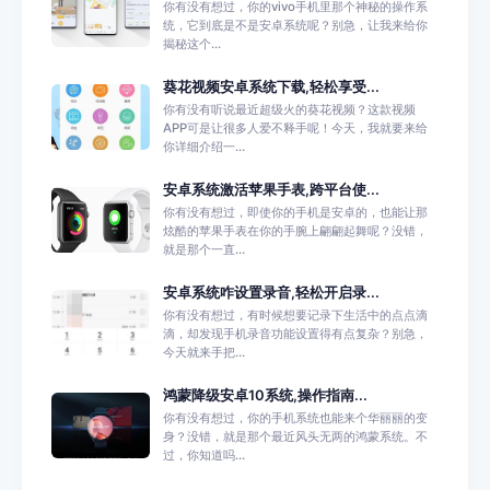
你有没有想过，你的vivo手机里那个神秘的操作系
统，它到底是不是安卓系统呢？别急，让我来给你
揭秘这个...
葵花视频安卓系统下载,轻松享受...
你有没有听说最近超级火的葵花视频？这款视频
APP可是让很多人爱不释手呢！今天，我就要来给
你详细介绍一...
安卓系统激活苹果手表,跨平台使...
你有没有想过，即使你的手机是安卓的，也能让那
炫酷的苹果手表在你的手腕上翩翩起舞呢？没错，
就是那个一直...
安卓系统咋设置录音,轻松开启录...
你有没有想过，有时候想要记录下生活中的点点滴
滴，却发现手机录音功能设置得有点复杂？别急，
今天就来手把...
鸿蒙降级安卓10系统,操作指南...
你有没有想过，你的手机系统也能来个华丽丽的变
身？没错，就是那个最近风头无两的鸿蒙系统。不
过，你知道吗...