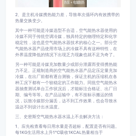
2、是主机冷媒携热能力差，导致单次偱环内有效携带的
热量交换变少。
其中一种可能是冷媒选型不合适，空气能热水器使用的
冷媒不同于传统空调冷媒，独具特定的物理特定和化学
稳定性，这也是空气能热水器技术的核心之一。部分空
气能热水器产品使用市场上的冷媒不具有这种特性，在
外界温度降低的情况下出现乏力现象也就不足为奇了。
另一种可能是冷媒充加数量少或部分泄露而变得携热能
力不足。正规制造商的空气能热水器产品定压定量充加
冷媒，在出厂前都有逐台测验，保证主机的压缩机在各
种工况下都有一个较稳定的工作能力。同批空气能热水
器抽查测试单台工作状况后，才能标注合格证、出厂日
期、编号等等。在产品运输中，有不按标示搬运的情
况，以致冷媒部分漏丢，达不到工作效果，也会导致水
温达不到设计出水温度。
三、史密斯空气能热水器水温上不去解决方法：
1、应先检查看每日用水量是否超标，配置是否有问题。
每1KG生活用水上升1
℃
吸收1KCAL热量相当于