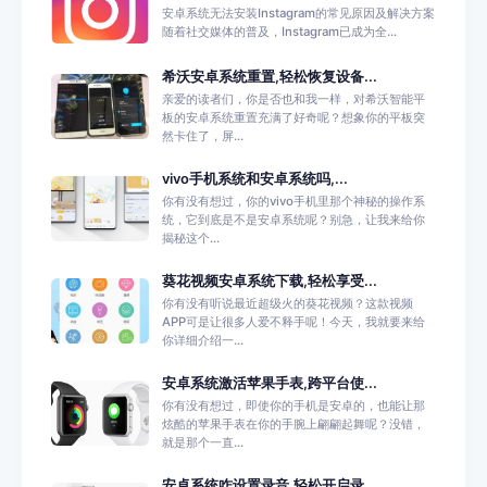
安卓系统无法安装Instagram的常见原因及解决方案
随着社交媒体的普及，Instagram已成为全...
希沃安卓系统重置,轻松恢复设备...
亲爱的读者们，你是否也和我一样，对希沃智能平
板的安卓系统重置充满了好奇呢？想象你的平板突
然卡住了，屏...
vivo手机系统和安卓系统吗,...
你有没有想过，你的vivo手机里那个神秘的操作系
统，它到底是不是安卓系统呢？别急，让我来给你
揭秘这个...
葵花视频安卓系统下载,轻松享受...
你有没有听说最近超级火的葵花视频？这款视频
APP可是让很多人爱不释手呢！今天，我就要来给
你详细介绍一...
安卓系统激活苹果手表,跨平台使...
你有没有想过，即使你的手机是安卓的，也能让那
炫酷的苹果手表在你的手腕上翩翩起舞呢？没错，
就是那个一直...
安卓系统咋设置录音,轻松开启录...