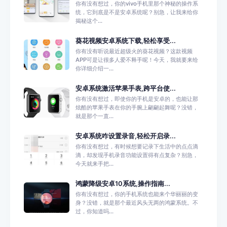
你有没有想过，你的vivo手机里那个神秘的操作系
统，它到底是不是安卓系统呢？别急，让我来给你
揭秘这个...
葵花视频安卓系统下载,轻松享受...
你有没有听说最近超级火的葵花视频？这款视频
APP可是让很多人爱不释手呢！今天，我就要来给
你详细介绍一...
安卓系统激活苹果手表,跨平台使...
你有没有想过，即使你的手机是安卓的，也能让那
炫酷的苹果手表在你的手腕上翩翩起舞呢？没错，
就是那个一直...
安卓系统咋设置录音,轻松开启录...
你有没有想过，有时候想要记录下生活中的点点滴
滴，却发现手机录音功能设置得有点复杂？别急，
今天就来手把...
鸿蒙降级安卓10系统,操作指南...
你有没有想过，你的手机系统也能来个华丽丽的变
身？没错，就是那个最近风头无两的鸿蒙系统。不
过，你知道吗...