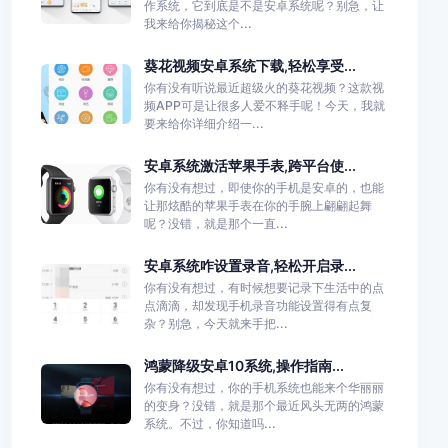
作系统，它到底是不是安卓系统呢？别急，让
我来给你揭秘这个...
葵花视频安卓系统下载,轻松享受...
你有没有听说最近超级火的葵花视频？这款视
频APP可是让很多人爱不释手呢！今天，我就
要来给你详细介绍一...
安卓系统激活苹果手表,跨平台使...
你有没有想过，即使你的手机是安卓的，也能
让那炫酷的苹果手表在你的手腕上翩翩起舞
呢？没错，就是那个一直...
安卓系统咋设置录音,轻松开启录...
你有没有想过，有时候想要记录下生活中的点
点滴滴，却发现手机录音功能设置得有点复
杂？别急，今天就来手把...
鸿蒙降级安卓10系统,操作指南...
你有没有想过，你的手机系统也能来个华丽丽
的变身？没错，就是那个最近风头无两的鸿蒙
系统。不过，你知道吗...