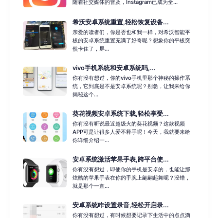
随着社交媒体的普及，Instagram已成为全...
希沃安卓系统重置,轻松恢复设备...
亲爱的读者们，你是否也和我一样，对希沃智能平
板的安卓系统重置充满了好奇呢？想象你的平板突
然卡住了，屏...
vivo手机系统和安卓系统吗,...
你有没有想过，你的vivo手机里那个神秘的操作系
统，它到底是不是安卓系统呢？别急，让我来给你
揭秘这个...
葵花视频安卓系统下载,轻松享受...
你有没有听说最近超级火的葵花视频？这款视频
APP可是让很多人爱不释手呢！今天，我就要来给
你详细介绍一...
安卓系统激活苹果手表,跨平台使...
你有没有想过，即使你的手机是安卓的，也能让那
炫酷的苹果手表在你的手腕上翩翩起舞呢？没错，
就是那个一直...
安卓系统咋设置录音,轻松开启录...
你有没有想过，有时候想要记录下生活中的点点滴