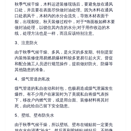
秋季气候干燥，木料运进装修现场后，要避免放在通风
口处，并且要在表面尽快做封油处理。因为木料在通风
口处易风干，木材内的水分会流失，导致木材表面干
裂，出现裂纹。秋天装修过程中，对于*饰面板如榉木要
做封油处理，以锁住其内含的水分;对于用作收边的木
线，处理方法也是一样，而且应该特别注意。
3、注意防火
由于秋季气候干燥、多风，是火灾的多发期。特别是室
内装饰装修使用易燃易爆材料较多更易引起火灾。督促
和配合施工人员进行规范操作，提前做好防火、防爆等
其他隐患的准备。
4、煤气管道勿私改
煤气管道的私自改动和封包，也极易造成煤气泄漏发生
爆炸。有不少用户在家装时为了美观私自将煤气表拆
下，移改户内燃气管，或是用台面、装修材料将其封
死，由此给自己留下安全隐患。
5、壁纸、壁布防失水
由于秋季气候干燥，所以壁纸、壁布在铺贴前一定要先
放在水中浸透“补水”，然后再刷胶铺贴;铺好后，不能像