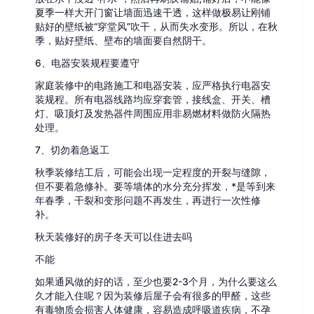
夏季一样大开门窗让墙面迅速干透，这样做极易让刚铺
贴好的壁纸被“穿堂风”吹干，从而失水变形。所以，在秋
季，贴好壁纸、壁布的墙面要自然阴干。
6、电器安装规程要遵守
家庭装修中的电路施工和电器安装，应严格执行电器安
装规程。所有电器线路均应穿套管，接线盒、开关、槽
灯、吸顶灯及发热器件周围应用非易燃材料做防火隔热
处理。
7、切勿着急返工
秋季装修结工后，可能会出现一定程度的开裂与缝隙，
但不要着急修补。要等墙体的水分充分挥发，*是等到来
年春季，干裂和变形问题不再发生，再进行一次性修
补。
秋天装修好的房子冬天可以住进去吗
不能
如果通风做的好的话，至少也要2-3个月，为什么要这么
久才能入住呢？因为装修后屋子会有很多的甲醛，这些
有毒物质会损害人体健康，容易造成呼吸道疾病，不孕