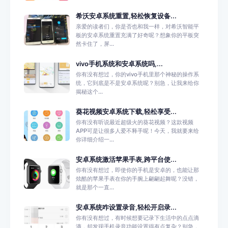
希沃安卓系统重置,轻松恢复设备...
亲爱的读者们，你是否也和我一样，对希沃智能平
板的安卓系统重置充满了好奇呢？想象你的平板突
然卡住了，屏...
vivo手机系统和安卓系统吗,...
你有没有想过，你的vivo手机里那个神秘的操作系
统，它到底是不是安卓系统呢？别急，让我来给你
揭秘这个...
葵花视频安卓系统下载,轻松享受...
你有没有听说最近超级火的葵花视频？这款视频
APP可是让很多人爱不释手呢！今天，我就要来给
你详细介绍一...
安卓系统激活苹果手表,跨平台使...
你有没有想过，即使你的手机是安卓的，也能让那
炫酷的苹果手表在你的手腕上翩翩起舞呢？没错，
就是那个一直...
安卓系统咋设置录音,轻松开启录...
你有没有想过，有时候想要记录下生活中的点点滴
滴，却发现手机录音功能设置得有点复杂？别急，