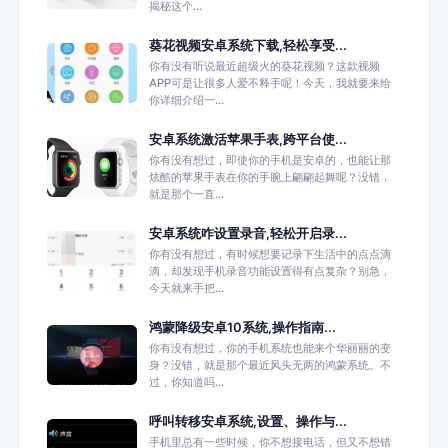
揭秘这个...
葵花视频安卓系统下载,轻松享受...
你有没有听说最近超级火的葵花视频？这款视频
APP可是让很多人爱不释手呢！今天，我就要来给
你详细介绍一...
安卓系统激活苹果手表,跨平台使...
你有没有想过，即使你的手机是安卓的，也能让那
炫酷的苹果手表在你的手腕上翩翩起舞呢？没错，
就是那个一直...
安卓系统咋设置录音,轻松开启录...
你有没有想过，有时候想要记录下生活中的点点滴
滴，却发现手机录音功能设置得有点复杂？别急，
今天就来手把...
鸿蒙降级安卓10系统,操作指南...
你有没有想过，你的手机系统也能来个华丽丽的变
身？没错，就是那个最近风头无两的鸿蒙系统。不
过，你知道吗...
呼叫转移安卓系统,设置、操作与...
手机里总有一些时候，你不想接电话，但又不想错