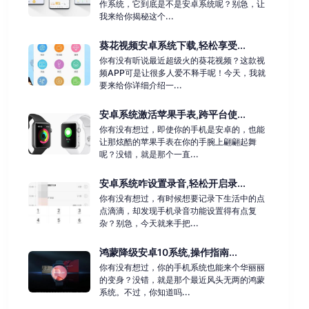
作系统，它到底是不是安卓系统呢？别急，让
我来给你揭秘这个...
葵花视频安卓系统下载,轻松享受...
你有没有听说最近超级火的葵花视频？这款视
频APP可是让很多人爱不释手呢！今天，我就
要来给你详细介绍一...
安卓系统激活苹果手表,跨平台使...
你有没有想过，即使你的手机是安卓的，也能
让那炫酷的苹果手表在你的手腕上翩翩起舞
呢？没错，就是那个一直...
安卓系统咋设置录音,轻松开启录...
你有没有想过，有时候想要记录下生活中的点
点滴滴，却发现手机录音功能设置得有点复
杂？别急，今天就来手把...
鸿蒙降级安卓10系统,操作指南...
你有没有想过，你的手机系统也能来个华丽丽
的变身？没错，就是那个最近风头无两的鸿蒙
系统。不过，你知道吗...