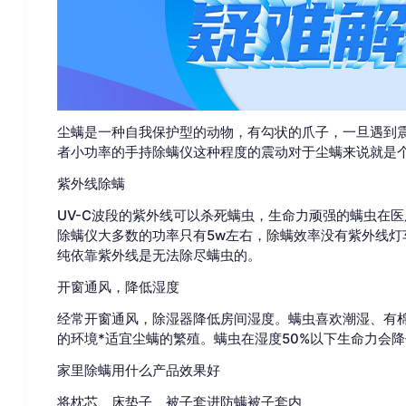
尘螨是一种自我保护型的动物，有勾状的爪子，一旦遇到
者小功率的手持除螨仪这种程度的震动对于尘螨来说就是
紫外线除螨
UV-C波段的紫外线可以杀死螨虫，生命力顽强的螨虫在
除螨仪大多数的功率只有5w左右，除螨效率没有紫外线灯
纯依靠紫外线是无法除尽螨虫的。
开窗通风，降低湿度
经常开窗通风，除湿器降低房间湿度。螨虫喜欢潮湿、有棉麻
的环境*适宜尘螨的繁殖。螨虫在湿度50%以下生命力会
家里除螨用什么产品效果好
将枕芯、床垫子、被子套进防螨被子套内