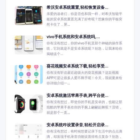
希沃安卓系统重置,轻松恢复设备...
亲爱的读者们，你是否也和我一样，对希沃智能平
板的安卓系统重置充满了好奇呢？想象你的平板突
然卡住了，屏...
vivo手机系统和安卓系统吗,...
你有没有想过，你的vivo手机里那个神秘的操作系
统，它到底是不是安卓系统呢？别急，让我来给你
揭秘这个...
葵花视频安卓系统下载,轻松享受...
你有没有听说最近超级火的葵花视频？这款视频
APP可是让很多人爱不释手呢！今天，我就要来给
你详细介绍一...
安卓系统激活苹果手表,跨平台使...
你有没有想过，即使你的手机是安卓的，也能让那
炫酷的苹果手表在你的手腕上翩翩起舞呢？没错，
就是那个一直...
安卓系统咋设置录音,轻松开启录...
你有没有想过，有时候想要记录下生活中的点点滴
滴，却发现手机录音功能设置得有点复杂？别急，