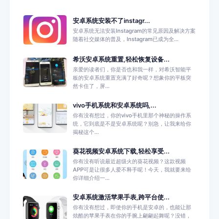
安卓系统安装不了instagr...
安卓系统无法安装Instagram的常见原因及解决方案
随着社交媒体的普及，Instagram已成为全...
希沃安卓系统重置,轻松恢复设备...
亲爱的读者们，你是否也和我一样，对希沃智能平
板的安卓系统重置充满了好奇呢？想象你的平板突
然卡住了，屏...
vivo手机系统和安卓系统吗,...
你有没有想过，你的vivo手机里那个神秘的操作系
统，它到底是不是安卓系统呢？别急，让我来给你
揭秘这个...
葵花视频安卓系统下载,轻松享受...
你有没有听说最近超级火的葵花视频？这款视频
APP可是让很多人爱不释手呢！今天，我就要来给
你详细介绍一...
安卓系统激活苹果手表,跨平台使...
你有没有想过，即使你的手机是安卓的，也能让那
炫酷的苹果手表在你的手腕上翩翩起舞呢？没错，